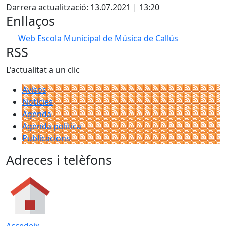
+
Darrera actualització: 13.07.2021 | 13:20
−
Enllaços
Web Escola Municipal de Música de Callús
RSS
L'actualitat a un clic
Avisos
Notícies
Agenda
Agenda política
Publicacions
Adreces i telèfons