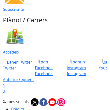
Subscriu-te
Plànol / Carrers
Accedeix
Twitter
Youtu
Facebook
Instagram
Anterior
Següent
1
2
Xarxes socials:
Crèdits