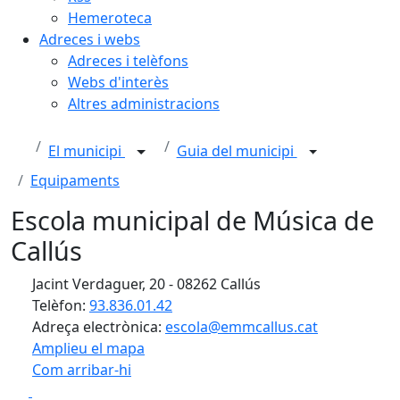
Hemeroteca
Adreces i webs
Adreces i telèfons
Webs d'interès
Altres administracions
El municipi
Guia del municipi
Equipaments
Escola municipal de Música de
Callús
Jacint Verdaguer, 20 - 08262 Callús
Telèfon:
93.836.01.42
Adreça electrònica:
escola@emmcallus.cat
Amplieu el mapa
Com arribar-hi
Leaflet
| ©
OpenStreetMap
contributors
Facebook
X