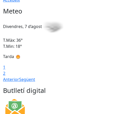
Accedeix
Meteo
Divendres, 7 d’agost
D
T.Màx: 36°
T
T.Min: 18°
T
Tarda
T
1
2
Anterior
Següent
Butlletí digital