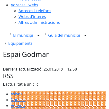
Adreces i webs
Adreces i telèfons
Webs d'interès
Altres administracions
El municipi
Guia del municipi
Equipaments
Espai Godmar
Facebook
X
Darrera actualització: 25.01.2019 | 12:58
RSS
L'actualitat a un clic
Avisos
Notícies
Agenda