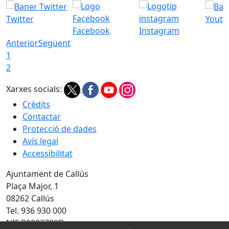
Twitter
Youtu
Facebook
Instagram
Anterior
Següent
1
2
Xarxes socials:
Crèdits
Contactar
Protecció de dades
Avís legal
Accessibilitat
Ajuntament de Callús
Plaça Major, 1
08262 Callús
Tel. 936 930 000
NIF P0803700D