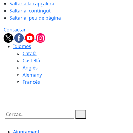
Saltar a la capçalera
Saltar al contingut
Saltar al peu de pàgina
Contactar
Idiomes
Català
Castellà
Anglès
Alemany
Francès
07.08.2026 | 14:34
Cercar:
Ajuntament