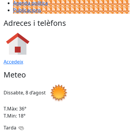
Agenda política
Publicacions
Adreces i telèfons
Accedeix
Meteo
Dissabte, 8 d’agost
D
T.Màx: 36°
T
T.Min: 18°
T
Tarda