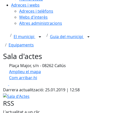
Adreces i webs
Adreces i telèfons
Webs d'interès
Altres administracions
El municipi
Guia del municipi
Equipaments
Sala d'actes
Plaça Major, s/n - 08262 Callús
Amplieu el mapa
Com arribar-hi
Leaflet
| ©
OpenStreetMap
contributors
Facebook
X
+
Darrera actualització: 25.01.2019 | 12:58
−
Sala d'Actes
RSS
L'actualitat a un clic