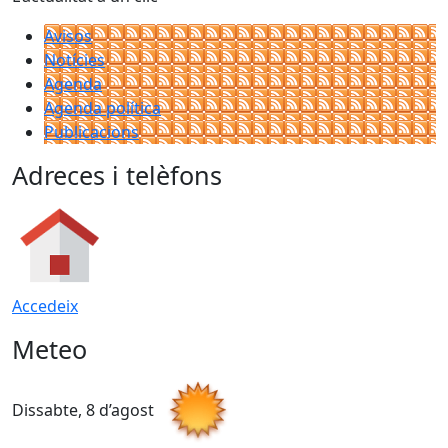
Avisos
Notícies
Agenda
Agenda política
Publicacions
Adreces i telèfons
Accedeix
Meteo
Dissabte, 8 d’agost
D