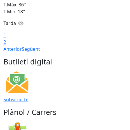
T.Màx: 36°
T
T.Min: 18°
T
Tarda
1
2
Anterior
Següent
Butlletí digital
Subscriu-te
Plànol / Carrers