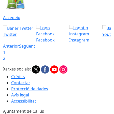
Accedeix
Twitter
Youtu
Facebook
Instagram
Anterior
Següent
1
2
Xarxes socials:
Crèdits
Contactar
Protecció de dades
Avís legal
Accessibilitat
Ajuntament de Callús