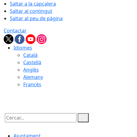
Saltar a la capçalera
Saltar al contingut
Saltar al peu de pàgina
Contactar
Idiomes
Català
Castellà
Anglès
Alemany
Francès
07.08.2026 | 20:48
Cercar:
Ajuntament