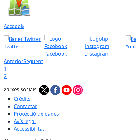
Accedeix
Twitter
Youtu
Facebook
Instagram
Anterior
Següent
1
2
Xarxes socials:
Crèdits
Contactar
Protecció de dades
Avís legal
Accessibilitat