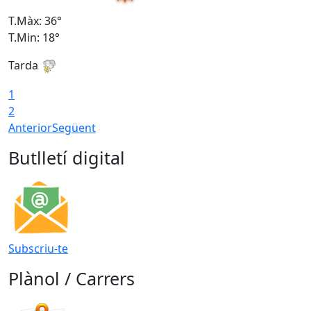
T.Màx: 36°
T
T.Min: 18°
T
Tarda
T
1
2
Anterior
Següent
Butlletí digital
Subscriu-te
Plànol / Carrers