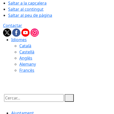
Saltar a la capçalera
Saltar al contingut
Saltar al peu de pàgina
Contactar
Idiomes
Català
Castellà
Anglès
Alemany
Francès
06.08.2026 | 12:01
Cercar:
Ajuntament