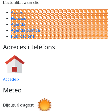
L'actualitat a un clic
Avisos
Notícies
Agenda
Agenda política
Publicacions
Adreces i telèfons
Accedeix
Meteo
Dijous, 6 d’agost
D