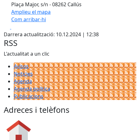
Plaça Major, s/n - 08262 Callús
Amplieu el mapa
Com arribar-hi
Leaflet
| ©
OpenStreetMap
contributors
Facebook
X
+
Darrera actualització: 10.12.2024 | 12:38
−
RSS
L'actualitat a un clic
Avisos
Notícies
Agenda
Agenda política
Publicacions
Adreces i telèfons