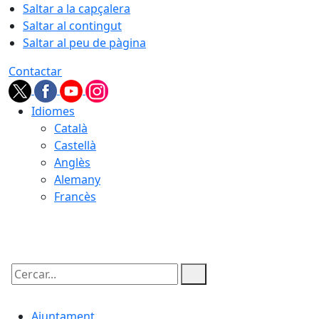
Saltar a la capçalera
Saltar al contingut
Saltar al peu de pàgina
Contactar
Idiomes
Català
Castellà
Anglès
Alemany
Francès
06.08.2026 | 14:14
Cercar:
Ajuntament