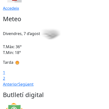
Accedeix
Meteo
Divendres, 7 d’agost
D
T.Màx: 36°
T
T.Min: 18°
T
Tarda
T
1
2
Anterior
Següent
Butlletí digital