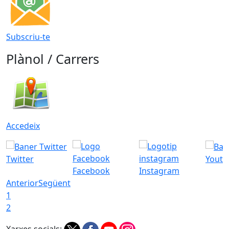
Subscriu-te
Plànol / Carrers
Accedeix
Twitter
Youtu
Facebook
Instagram
Anterior
Següent
1
2