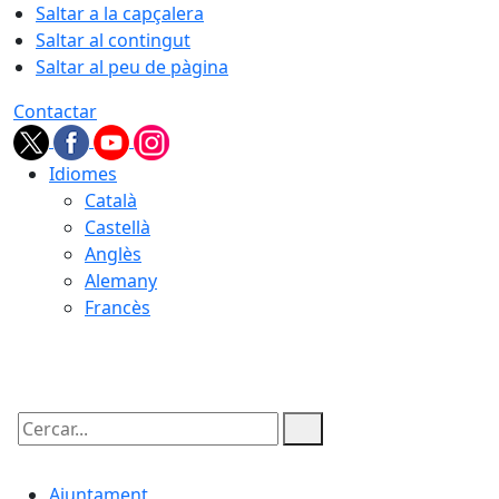
Saltar a la capçalera
Saltar al contingut
Saltar al peu de pàgina
Contactar
Idiomes
Català
Castellà
Anglès
Alemany
Francès
06.08.2026 | 07:42
Cercar:
Ajuntament