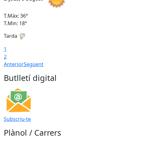
T.Màx: 36°
T
T.Min: 18°
T
Tarda
T
1
2
Anterior
Següent
Butlletí digital
Subscriu-te
Plànol / Carrers