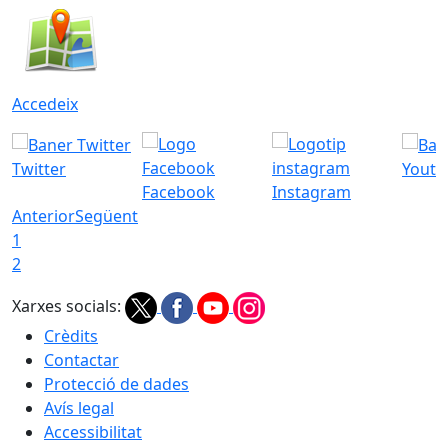
Accedeix
Twitter
Youtu
Facebook
Instagram
Anterior
Següent
1
2
Xarxes socials:
Crèdits
Contactar
Protecció de dades
Avís legal
Accessibilitat