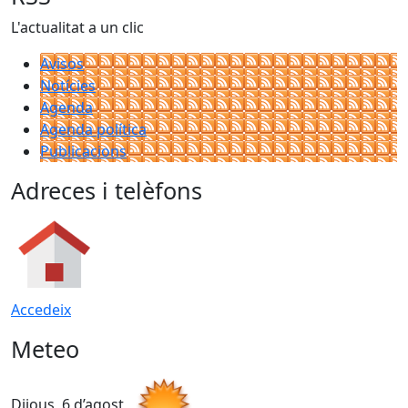
L'actualitat a un clic
Avisos
Notícies
Agenda
Agenda política
Publicacions
Adreces i telèfons
Accedeix
Meteo
Dijous, 6 d’agost
D