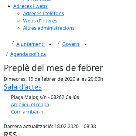
Adreces i webs
Adreces i telèfons
Webs d'interès
Altres administracions
Ajuntament
Govern
Agenda política
Preplè del mes de febrer
Dimecres, 19 de febrer de 2020 a les 20:00h
Sala d'actes
Plaça Major, s/n - 08262 Callús
Amplieu el mapa
Com arribar-hi
Leaflet
| ©
OpenStreetMap
contributors
Facebook
X
+
Darrera actualització: 18.02.2020 | 08:38
−
RSS